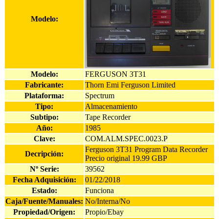
Modelo:
Modelo:
FERGUSON 3T31
Fabricante:
Thorn Emi Ferguson Limited
Plataforma:
Spectrum
Tipo:
Almacenamiento
Subtipo:
Tape Recorder
Año:
1985
Clave:
COM.ALM.SPEC.0023.P
Ferguson 3T31 Program Data Recorder
Decripción:
Precio original 19.99 GBP
Nº Serie:
39562
Fecha Adquisición:
01/22/2018
Estado:
Funciona
Caja/Fuente/Manuales:
No/Interna/No
Propiedad/Origen:
Propio/Ebay