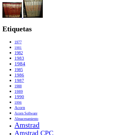
Etiquetas
1977
1981
1982
1983
1984
1985
1986
1987
1988
1989
1990
1996
Acorn
Acorn Software
Almacenamiento
Amstrad
Amstrad CPC