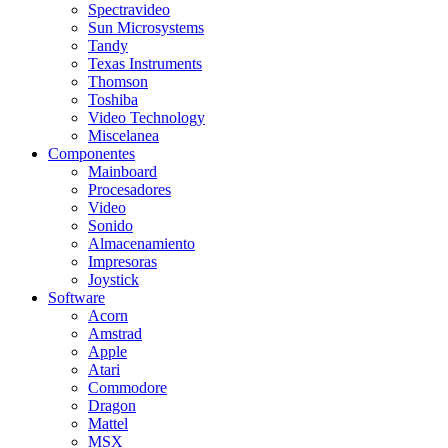
Spectravideo
Sun Microsystems
Tandy
Texas Instruments
Thomson
Toshiba
Video Technology
Miscelanea
Componentes
Mainboard
Procesadores
Video
Sonido
Almacenamiento
Impresoras
Joystick
Software
Acorn
Amstrad
Apple
Atari
Commodore
Dragon
Mattel
MSX