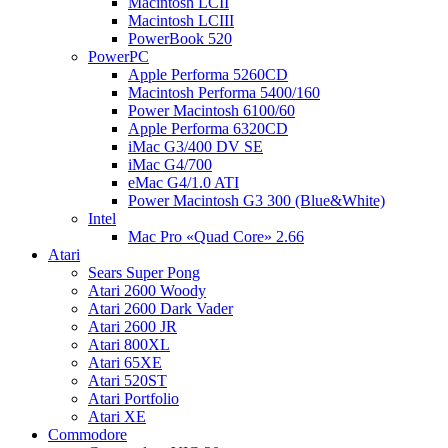
Macintosh LCII
Macintosh LCIII
PowerBook 520
PowerPC
Apple Performa 5260CD
Macintosh Performa 5400/160
Power Macintosh 6100/60
Apple Performa 6320CD
iMac G3/400 DV SE
iMac G4/700
eMac G4/1.0 ATI
Power Macintosh G3 300 (Blue&White)
Intel
Mac Pro «Quad Core» 2.66
Atari
Sears Super Pong
Atari 2600 Woody
Atari 2600 Dark Vader
Atari 2600 JR
Atari 800XL
Atari 65XE
Atari 520ST
Atari Portfolio
Atari XE
Commodore