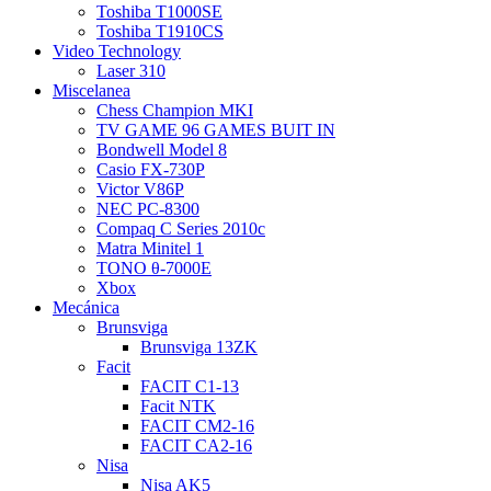
Toshiba T1000SE
Toshiba T1910CS
Video Technology
Laser 310
Miscelanea
Chess Champion MKI
TV GAME 96 GAMES BUIT IN
Bondwell Model 8
Casio FX-730P
Victor V86P
NEC PC-8300
Compaq C Series 2010c
Matra Minitel 1
TONO θ-7000E
Xbox
Mecánica
Brunsviga
Brunsviga 13ZK
Facit
FACIT C1-13
Facit NTK
FACIT CM2-16
FACIT CA2-16
Nisa
Nisa AK5