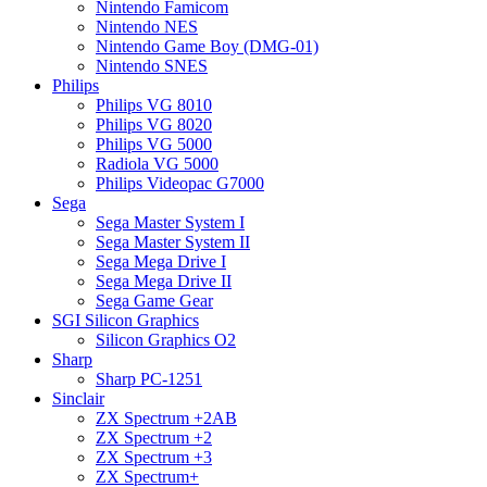
Nintendo Famicom
Nintendo NES
Nintendo Game Boy (DMG-01)
Nintendo SNES
Philips
Philips VG 8010
Philips VG 8020
Philips VG 5000
Radiola VG 5000
Philips Videopac G7000
Sega
Sega Master System I
Sega Master System II
Sega Mega Drive I
Sega Mega Drive II
Sega Game Gear
SGI Silicon Graphics
Silicon Graphics O2
Sharp
Sharp PC-1251
Sinclair
ZX Spectrum +2AB
ZX Spectrum +2
ZX Spectrum +3
ZX Spectrum+