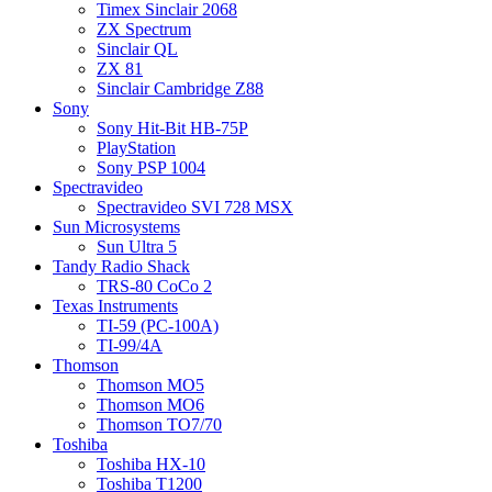
Timex Sinclair 2068
ZX Spectrum
Sinclair QL
ZX 81
Sinclair Cambridge Z88
Sony
Sony Hit-Bit HB-75P
PlayStation
Sony PSP 1004
Spectravideo
Spectravideo SVI 728 MSX
Sun Microsystems
Sun Ultra 5
Tandy Radio Shack
TRS-80 CoCo 2
Texas Instruments
TI-59 (PC-100A)
TI-99/4A
Thomson
Thomson MO5
Thomson MO6
Thomson TO7/70
Toshiba
Toshiba HX-10
Toshiba T1200