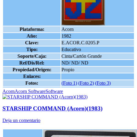
Plataforma:
Acorn
Año:
1982
Clave:
E.ACOR.C.0205.P
Tipo:
Educativo
Soporte/Caja:
Cinta/Cartón Grande
Ref/Dis/Rel:
ND/ ND/ ND
Propiedad/Origen:
Propio
Enlaces:
Fotos:
(Foto 1)
(Foto 2)
(Foto 3)
Acorn
Acorn Software
Software
STARSHIP COMMAND (Acorn)(1983)
Deja un comentario