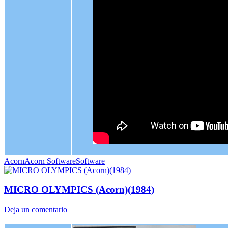
Acorn
Acorn Software
Software
MICRO OLYMPICS (Acorn)(1984)
Deja un comentario