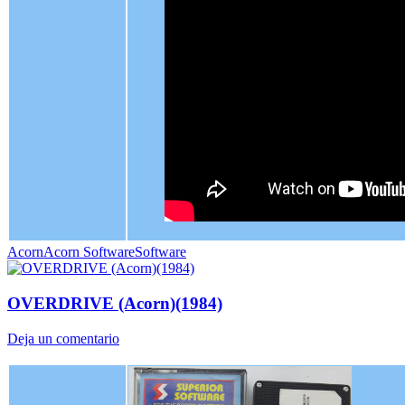
Acorn
Acorn Software
Software
OVERDRIVE (Acorn)(1984)
Deja un comentario