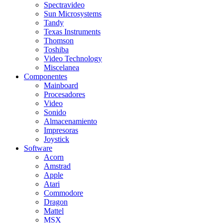
Spectravideo
Sun Microsystems
Tandy
Texas Instruments
Thomson
Toshiba
Video Technology
Miscelanea
Componentes
Mainboard
Procesadores
Video
Sonido
Almacenamiento
Impresoras
Joystick
Software
Acorn
Amstrad
Apple
Atari
Commodore
Dragon
Mattel
MSX