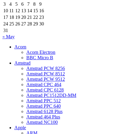
3
4
5
6
7
8
9
10
11
12
13
14
15
16
17
18
19
20
21
22
23
24
25
26
27
28
29
30
31
« May
Acorn
Acorn Electron
BBC Micro B
Amstrad
Amstrad PCW 8256
Amstrad PCW 8512
Amstrad PCW 9512
Amstrad CPC 464
Amstrad CPC 6128
Amstrad PC1512DD-MM
Amstrad PPC 512
Amstrad PPC 640
Amstrad 6128 Plus
Amstrad 464 Plus
Amstrad NC100
Apple
ARM