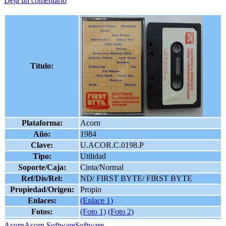
Deja un comentario
Título:
Plataforma:
Acorn
Año:
1984
Clave:
U.ACOR.C.0198.P
Tipo:
Utilidad
Soporte/Caja:
Cinta/Normal
Ref/Dis/Rel:
ND/ FIRST BYTE/ FIRST BYTE
Propiedad/Origen:
Propio
Enlaces:
(Enlace 1)
Fotos:
(Foto 1)
(Foto 2)
Acorn
Acorn Software
Software