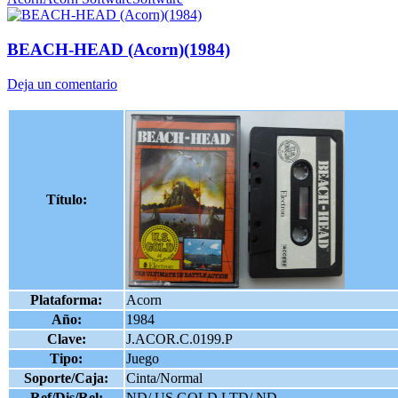
BEACH-HEAD (Acorn)(1984)
Deja un comentario
Título:
Plataforma:
Acorn
Año:
1984
Clave:
J.ACOR.C.0199.P
Tipo:
Juego
Soporte/Caja:
Cinta/Normal
Ref/Dis/Rel:
ND/ US GOLD LTD/ ND