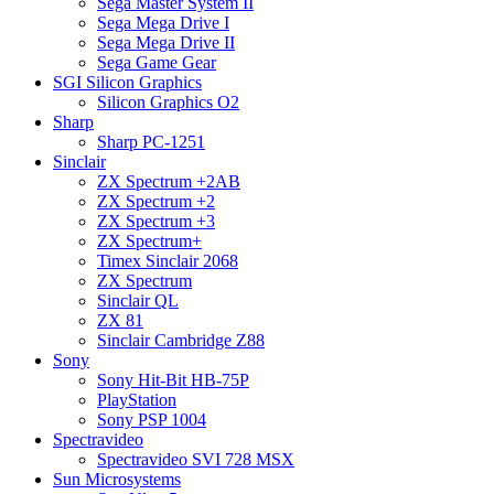
Sega Master System II
Sega Mega Drive I
Sega Mega Drive II
Sega Game Gear
SGI Silicon Graphics
Silicon Graphics O2
Sharp
Sharp PC-1251
Sinclair
ZX Spectrum +2AB
ZX Spectrum +2
ZX Spectrum +3
ZX Spectrum+
Timex Sinclair 2068
ZX Spectrum
Sinclair QL
ZX 81
Sinclair Cambridge Z88
Sony
Sony Hit-Bit HB-75P
PlayStation
Sony PSP 1004
Spectravideo
Spectravideo SVI 728 MSX
Sun Microsystems