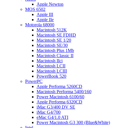
Apple Newton
MOS 6502
Apple III
Apple IIe
Motorola 68000
Macintosh 512K
Macintosh SE FDHD
Macintosh SE 1/20
Macintosh SE/30
Macintosh Plus 1Mb
Macintosh Classic II
Macintosh IIci
Macintosh LCII
Macintosh LCIII
PowerBook 520
PowerPC
Apple Performa 5260CD
Macintosh Performa 5400/160
Power Macintosh 6100/60
Apple Performa 6320CD
iMac G3/400 DV SE
iMac G4/700
eMac G4/1.0 ATI
Power Macintosh G3 300 (Blue&White)
Intel