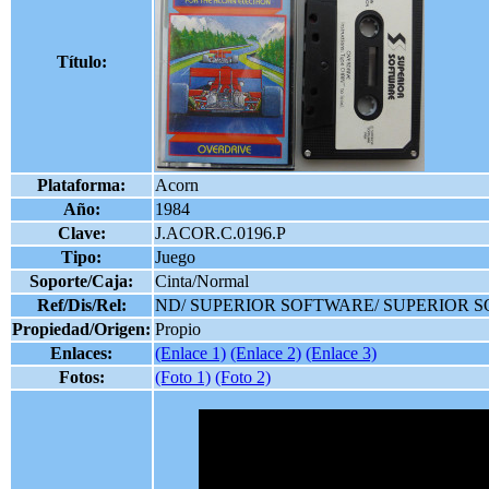
Título:
Plataforma:
Acorn
Año:
1984
Clave:
J.ACOR.C.0196.P
Tipo:
Juego
Soporte/Caja:
Cinta/Normal
Ref/Dis/Rel:
ND/ SUPERIOR SOFTWARE/ SUPERIOR 
Propiedad/Origen:
Propio
Enlaces:
(Enlace 1)
(Enlace 2)
(Enlace 3)
Fotos:
(Foto 1)
(Foto 2)