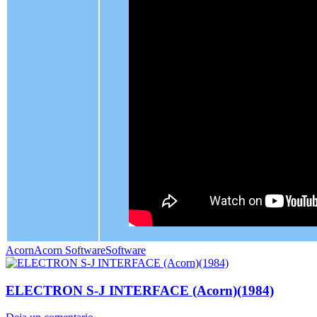
Acorn
Acorn Software
Software
ELECTRON S-J INTERFACE (Acorn)(1984)