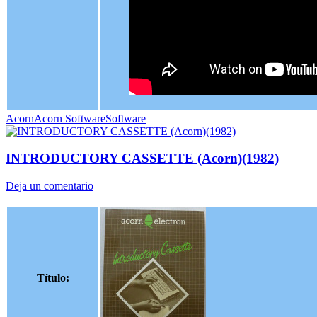
Acorn
Acorn Software
Software
INTRODUCTORY CASSETTE (Acorn)(1982)
Deja un comentario
Título: