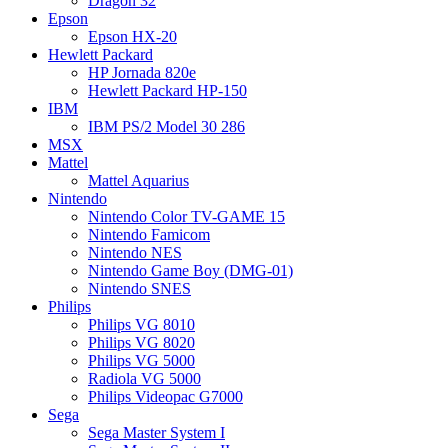
Dragon 32
Epson
Epson HX-20
Hewlett Packard
HP Jornada 820e
Hewlett Packard HP-150
IBM
IBM PS/2 Model 30 286
MSX
Mattel
Mattel Aquarius
Nintendo
Nintendo Color TV-GAME 15
Nintendo Famicom
Nintendo NES
Nintendo Game Boy (DMG-01)
Nintendo SNES
Philips
Philips VG 8010
Philips VG 8020
Philips VG 5000
Radiola VG 5000
Philips Videopac G7000
Sega
Sega Master System I