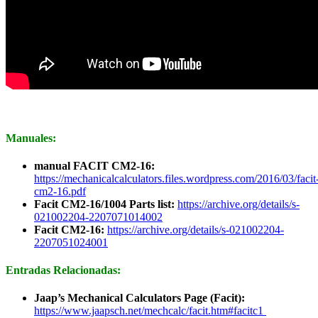
Manuales:
manual FACIT CM2-16:
https://mechanicalcalculators.files.wordpress.com/2016/03/facit
cm2-16.pdf
Facit CM2-16/1004 Parts list:
https://archive.org/details/s-
021002204-2207071014002
Facit CM2-16:
https://archive.org/details/s-021002204-
2207051024001
Entradas Relacionadas:
Jaap’s Mechanical Calculators Page (Facit):
https://www.jaapsch.net/mechcalc/facit.htm#facitc1