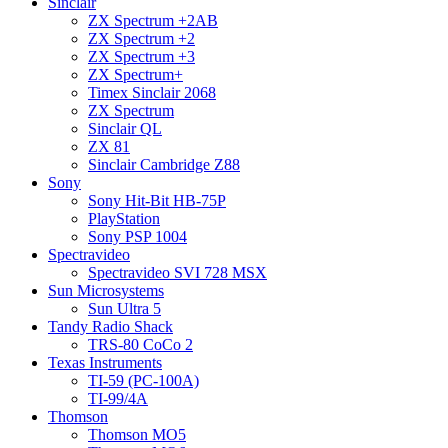
Sinclair
ZX Spectrum +2AB
ZX Spectrum +2
ZX Spectrum +3
ZX Spectrum+
Timex Sinclair 2068
ZX Spectrum
Sinclair QL
ZX 81
Sinclair Cambridge Z88
Sony
Sony Hit-Bit HB-75P
PlayStation
Sony PSP 1004
Spectravideo
Spectravideo SVI 728 MSX
Sun Microsystems
Sun Ultra 5
Tandy Radio Shack
TRS-80 CoCo 2
Texas Instruments
TI-59 (PC-100A)
TI-99/4A
Thomson
Thomson MO5