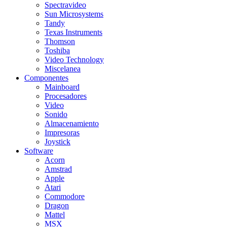
Spectravideo
Sun Microsystems
Tandy
Texas Instruments
Thomson
Toshiba
Video Technology
Miscelanea
Componentes
Mainboard
Procesadores
Video
Sonido
Almacenamiento
Impresoras
Joystick
Software
Acorn
Amstrad
Apple
Atari
Commodore
Dragon
Mattel
MSX