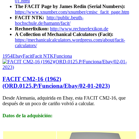
01.html
The FACIT Page by James Redin (Serial Numbers):
https://www.xnumber.com/xnumber/cmisc_facit_page.htm
FACIT NTK:
http://public.beuth-
hochschule.de/hamann/facit/
Rechnerlixikon:
http://www.rechnerlexikon.de
A Collection of Mechanical Calculators (Facit):
https://mechanicalcalculators.wordpress.com/about/facit-
calculators/
1954
Ebay
Facit
Facit NTK
Funciona
FACIT CM2-16 (1962)
(ORD.0125.P/Funciona/Ebay/02-01-2023)
Desde Alemania, adquirida en Ebay, esta FACIT CM2-16, que
después de un poco de cariño volvió a calcular.
Datos de la adquisición: