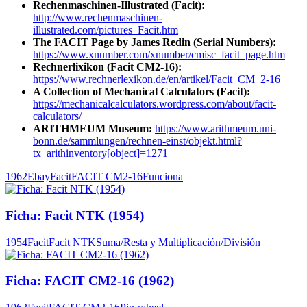
Rechenmaschinen-Illustrated (Facit):
http://www.rechenmaschinen-
illustrated.com/pictures_Facit.htm
The FACIT Page by James Redin (Serial Numbers):
https://www.xnumber.com/xnumber/cmisc_facit_page.htm
Rechnerlixikon (Facit CM2-16):
https://www.rechnerlexikon.de/en/artikel/Facit_CM_2-16
A Collection of Mechanical Calculators (Facit):
https://mechanicalcalculators.wordpress.com/about/facit-
calculators/
ARITHMEUM Museum:
https://www.arithmeum.uni-
bonn.de/sammlungen/rechnen-einst/objekt.html?
tx_arithinventory[object]=1271
1962
Ebay
Facit
FACIT CM2-16
Funciona
Ficha: Facit NTK (1954)
1954
Facit
Facit NTK
Suma/Resta y Multiplicación/División
Ficha: FACIT CM2-16 (1962)