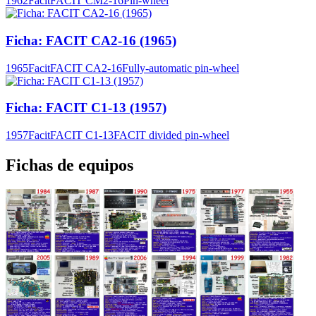
1962
Facit
FACIT CM2-16
Pin-wheel
Ficha: FACIT CA2-16 (1965)
1965
Facit
FACIT CA2-16
Fully-automatic pin-wheel
Ficha: FACIT C1-13 (1957)
1957
Facit
FACIT C1-13
FACIT divided pin-wheel
Fichas de equipos