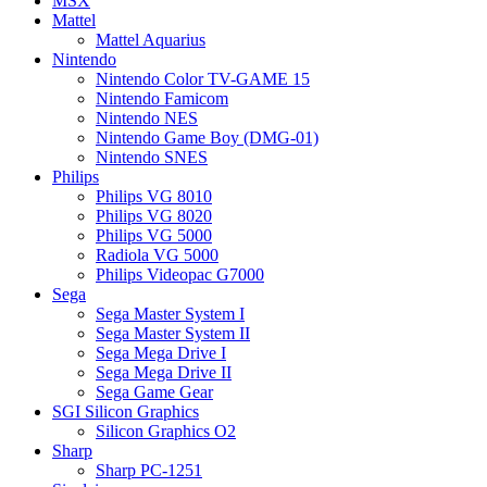
MSX
Mattel
Mattel Aquarius
Nintendo
Nintendo Color TV-GAME 15
Nintendo Famicom
Nintendo NES
Nintendo Game Boy (DMG-01)
Nintendo SNES
Philips
Philips VG 8010
Philips VG 8020
Philips VG 5000
Radiola VG 5000
Philips Videopac G7000
Sega
Sega Master System I
Sega Master System II
Sega Mega Drive I
Sega Mega Drive II
Sega Game Gear
SGI Silicon Graphics
Silicon Graphics O2
Sharp
Sharp PC-1251