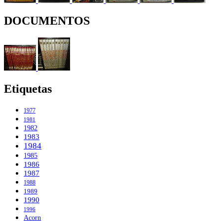
DOCUMENTOS
Etiquetas
1977
1981
1982
1983
1984
1985
1986
1987
1988
1989
1990
1996
Acorn