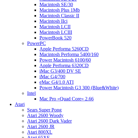
Macintosh SE/30
Macintosh Plus 1Mb
Macintosh Classic II
Macintosh IIci
Macintosh LCII
Macintosh LCIII
PowerBook 520
PowerPC
Apple Performa 5260CD
Macintosh Performa 5400/160
Power Macintosh 6100/60
Apple Performa 6320CD
iMac G3/400 DV SE
iMac G4/700
eMac G4/1.0 ATI
Power Macintosh G3 300 (Blue&White)
Intel
Mac Pro «Quad Core» 2.66
Atari
Sears Super Pong
Atari 2600 Woody
Atari 2600 Dark Vader
Atari 2600 JR
Atari 800XL
Atari 65XE