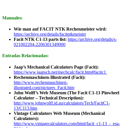
Manuales:
Wie man auf FACIT NTK Rechenmeister wird:
https://archive.org/details/facitntkmeister
Facit NTK C1-13 parts list:
https://archive.org/details/s-
021002204-2206301349000
Entradas Relacionadas:
Jaap’s Mechanical Calculators Page (Facit):
https://www.jaapsch.net/mechcalc/facit.htm#facitc1
Rechenmaschinen-Illustrated (Facit):
http://www.rechenmaschinen-
illustrated.com/pictures_Facit.htm
John Wolff’s Web Museum (The Facit C1-13 Pinwheel
Calculator – Technical Description):
http://www.johnwolff.id.au/calculators/Tech/FacitC1-
13/C113.htm
Vintage Calculators Web Museum (Mechanical
Calculators):
http://www.vintagecalculators.com/html/facit_c1-13_-_esa-