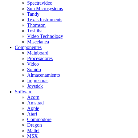
Spectravideo
Sun Microsystems
Tandy
Texas Instruments
Thomson
Toshiba
Video Technology
Miscelanea
Componentes
Mainboard
Procesadores
Video
Sonido
Almacenamiento
Impresoras
Joystick
Software
Acorn
Amstrad
Apple
Atari
Commodore
Dragon
Mattel
MSX