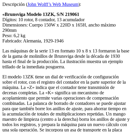
Descripción (
John Wolff’s Web Museum
):
«Brunsviga Modelo 13ZK, S/N 219061
Dígitos: 10 rotor, 8 contador, 13 acumulador
Dimensiones: Cuerpo 150W x 220D x 165H, ancho máximo
290mm
Peso: 6,2 kg
Fabricado: Alemania, 1929-1946
Las máquinas de la serie 13 en formato 10 x 8 x 13 formaron la base
de la gama de molinillos de Brunsviga desde la década de 1930
hasta el final de la producción. La ilustración muestra un ejemplo
trillado de la inmediata posguerra.
El modelo 13ZK tiene un dial de verificación de configuración
sobre el rotor, con el registro del contador en la parte superior de la
máquina. La «Z» indica que el contador tiene transmisión de
decenas completas. La «K» significa un mecanismo de
acoplamiento que permite varias operaciones de compensación
combinadas. La palanca de borrado de contadores se puede ajustar
para que también borre los anillos de ajuste, para ahorrar tiempo en
la acumulación de totales de multiplicaciones repetidas. Un mango
maestro de limpieza (centro a la derecha) borra los anillos de ajuste y
todos los registros, y prepara la máquina para un nuevo cálculo con
una sola operación. Se incorpora un asa de transporte en la placa