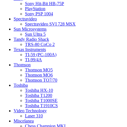
Sony Hit-Bit HB-75P
PlayStation
Sony PSP 1004
Spectravideo
Spectravideo SVI 728 MSX
Sun Microsystems
Sun Ultra 5
Tandy Radio Shack
TRS-80 CoCo 2
Texas Instruments
TI-59 (PC-100A)
TI-99/4A
Thomson
Thomson MO5
Thomson MO6
Thomson TO7/70
Toshiba
Toshiba HX-10
Toshiba T1200
Toshiba T1000SE
Toshiba T1910CS
Video Technology
Laser 310
Miscelanea
Chess Champion MKI