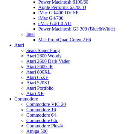
Power Macintosh 6100/60
Apple Performa 6320CD
iMac G3/400 DV SE
iMac G4/700
eMac G4/1.0 ATI
Power Macintosh G3 300 (Blue&White)
Intel
Mac Pro «Quad Core» 2.66
Atari
Sears Super Pong
Atari 2600 Woody
Atari 2600 Dark Vader
Atari 2600 JR
Atari 800XL
Atari 65XE
Atari 520ST
Atari Portfolio
Atari XE
Commodore
Commodore VIC-20
Commodore 16
Commodore 64
Commodore 64c
Commodore Plus/4
Amiga 500