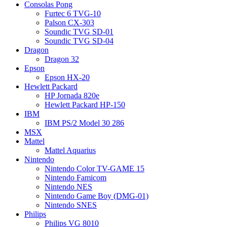
Consolas Pong
Furtec 6 TVG-10
Palson CX-303
Soundic TVG SD-01
Soundic TVG SD-04
Dragon
Dragon 32
Epson
Epson HX-20
Hewlett Packard
HP Jornada 820e
Hewlett Packard HP-150
IBM
IBM PS/2 Model 30 286
MSX
Mattel
Mattel Aquarius
Nintendo
Nintendo Color TV-GAME 15
Nintendo Famicom
Nintendo NES
Nintendo Game Boy (DMG-01)
Nintendo SNES
Philips
Philips VG 8010