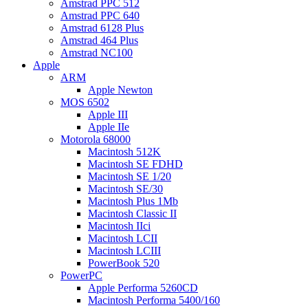
Amstrad PPC 512
Amstrad PPC 640
Amstrad 6128 Plus
Amstrad 464 Plus
Amstrad NC100
Apple
ARM
Apple Newton
MOS 6502
Apple III
Apple IIe
Motorola 68000
Macintosh 512K
Macintosh SE FDHD
Macintosh SE 1/20
Macintosh SE/30
Macintosh Plus 1Mb
Macintosh Classic II
Macintosh IIci
Macintosh LCII
Macintosh LCIII
PowerBook 520
PowerPC
Apple Performa 5260CD
Macintosh Performa 5400/160