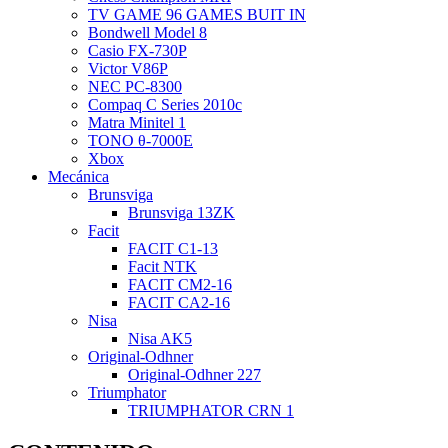
TV GAME 96 GAMES BUIT IN
Bondwell Model 8
Casio FX-730P
Victor V86P
NEC PC-8300
Compaq C Series 2010c
Matra Minitel 1
TONO θ-7000E
Xbox
Mecánica
Brunsviga
Brunsviga 13ZK
Facit
FACIT C1-13
Facit NTK
FACIT CM2-16
FACIT CA2-16
Nisa
Nisa AK5
Original-Odhner
Original-Odhner 227
Triumphator
TRIUMPHATOR CRN 1