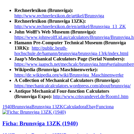
Rechnerlexikon (Brunsviga):
http://www.rechnerlexikon.de/artikel/Brunsviga
Rechnerlexikon (Brunsviga 13ZK):
http://www.rechnerlexikon.de/en/artikel/Brunsviga_13_ZK
John Wolff’s Web Museum (Brunsviga):
https://www.johnwolff.id.au/calculators/Brunsviga/Brunsviga.
Hamann Pre-Computer Technical Museum (Brunsviga
13RK):
http://public.beuth-
hochschule.de/hamann/brunsviga/brunsviga-13rk/index.html
Jaap’s Mechanical Calculators Page (Serial Numbers):
https://www.jaapsch.net/mechcalc/brunsviga.htm#serialnumber
Wikipedia (Brunsviga Maschinenwerke):
https://de.wikipedia.org/wiki/Brunsviga_Maschinenwerke
A Collection of Mechanical Calculators (Brunsviga):
https://mechanicalcalculators.wordpress.com/about/brunsviga/
Antique Mechanical Four-function Calculators
(Brunsviga Expo):
http://www.crisvandevel.de/Room1.htm
1940
Brunsviga
Brunsviga 13ZK
Calculadora
Ebay
Funciona
Ficha: Brunsviga 13ZK (1940)