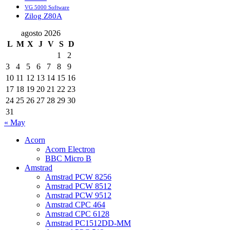
VG 5000 Software
Zilog Z80A
agosto 2026
L
M
X
J
V
S
D
1
2
3
4
5
6
7
8
9
10
11
12
13
14
15
16
17
18
19
20
21
22
23
24
25
26
27
28
29
30
31
« May
Acorn
Acorn Electron
BBC Micro B
Amstrad
Amstrad PCW 8256
Amstrad PCW 8512
Amstrad PCW 9512
Amstrad CPC 464
Amstrad CPC 6128
Amstrad PC1512DD-MM