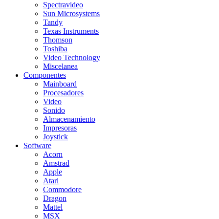
Spectravideo
Sun Microsystems
Tandy
Texas Instruments
Thomson
Toshiba
Video Technology
Miscelanea
Componentes
Mainboard
Procesadores
Video
Sonido
Almacenamiento
Impresoras
Joystick
Software
Acorn
Amstrad
Apple
Atari
Commodore
Dragon
Mattel
MSX