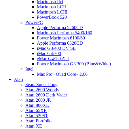
Macintosh IIci
Macintosh LCII
Macintosh LCIII
PowerBook 520
PowerPC
Apple Performa 5260CD
Macintosh Performa 5400/160
Power Macintosh 6100/60
Apple Performa 6320CD
iMac G3/400 DV SE
iMac G4/700
eMac G4/1.0 ATI
Power Macintosh G3 300 (Blue&White)
Intel
Mac Pro «Quad Core» 2.66
Atari
Sears Super Pong
Atari 2600 Woody
Atari 2600 Dark Vader
Atari 2600 JR
Atari 800XL
Atari 65XE
Atari 520ST
Atari Portfolio
Atari XE