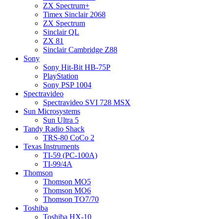
ZX Spectrum+
Timex Sinclair 2068
ZX Spectrum
Sinclair QL
ZX 81
Sinclair Cambridge Z88
Sony
Sony Hit-Bit HB-75P
PlayStation
Sony PSP 1004
Spectravideo
Spectravideo SVI 728 MSX
Sun Microsystems
Sun Ultra 5
Tandy Radio Shack
TRS-80 CoCo 2
Texas Instruments
TI-59 (PC-100A)
TI-99/4A
Thomson
Thomson MO5
Thomson MO6
Thomson TO7/70
Toshiba
Toshiba HX-10