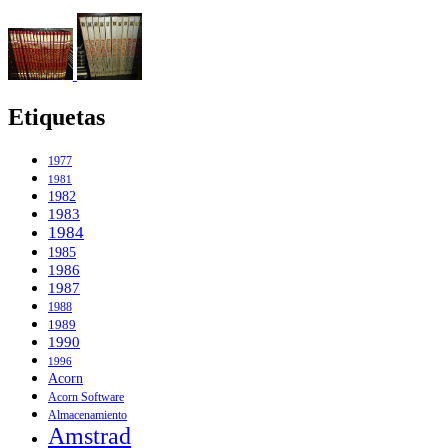
Etiquetas
1977
1981
1982
1983
1984
1985
1986
1987
1988
1989
1990
1996
Acorn
Acorn Software
Almacenamiento
Amstrad