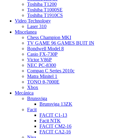
Toshiba T1200
Toshiba T1000SE
Toshiba T1910CS
Video Technology
Laser 310
Miscelanea
Chess Champion MKI
TV GAME 96 GAMES BUIT IN
Bondwell Model 8
Casio FX-730P
Victor V86P
NEC PC-8300
Compaq C Series 2010c
Matra Minitel 1
TONO θ-7000E
Xbox
Mecánica
Brunsviga
Brunsviga 13ZK
Facit
FACIT C1-13
Facit NTK
FACIT CM2-16
FACIT CA2-16
Nisa