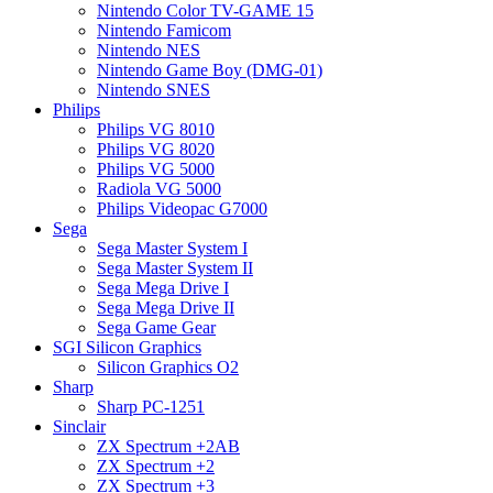
Nintendo Color TV-GAME 15
Nintendo Famicom
Nintendo NES
Nintendo Game Boy (DMG-01)
Nintendo SNES
Philips
Philips VG 8010
Philips VG 8020
Philips VG 5000
Radiola VG 5000
Philips Videopac G7000
Sega
Sega Master System I
Sega Master System II
Sega Mega Drive I
Sega Mega Drive II
Sega Game Gear
SGI Silicon Graphics
Silicon Graphics O2
Sharp
Sharp PC-1251
Sinclair
ZX Spectrum +2AB
ZX Spectrum +2
ZX Spectrum +3