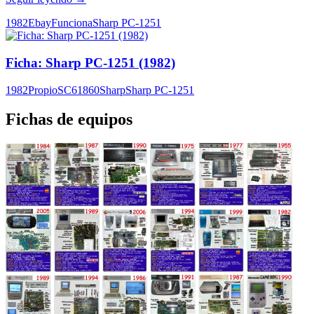
PC-
1982
Ebay
Funciona
Sharp PC-1251
1251
(1982)
(ORD.0066.P/Funciona/Ebay/06-
Ficha: Sharp PC-1251 (1982)
04-
2018)
1982
Propio
SC61860
Sharp
Sharp PC-1251
Fichas de equipos