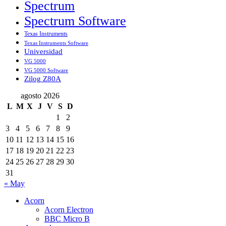
Spectrum
Spectrum Software
Texas Instruments
Texas Instruments Software
Universidad
VG 5000
VG 5000 Software
Zilog Z80A
agosto 2026
L
M
X
J
V
S
D
1
2
3
4
5
6
7
8
9
10
11
12
13
14
15
16
17
18
19
20
21
22
23
24
25
26
27
28
29
30
31
« May
Acorn
Acorn Electron
BBC Micro B