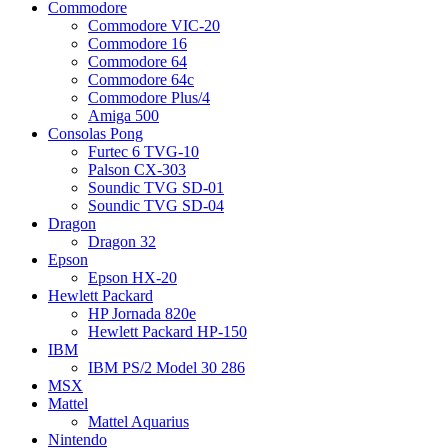
Commodore
Commodore VIC-20
Commodore 16
Commodore 64
Commodore 64c
Commodore Plus/4
Amiga 500
Consolas Pong
Furtec 6 TVG-10
Palson CX-303
Soundic TVG SD-01
Soundic TVG SD-04
Dragon
Dragon 32
Epson
Epson HX-20
Hewlett Packard
HP Jornada 820e
Hewlett Packard HP-150
IBM
IBM PS/2 Model 30 286
MSX
Mattel
Mattel Aquarius
Nintendo