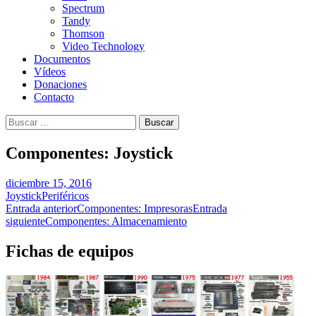
Spectrum
Tandy
Thomson
Video Technology
Documentos
Vídeos
Donaciones
Contacto
Buscar:
Componentes: Joystick
diciembre 15, 2016
Joystick
Periféricos
Navegación
Entrada anterior
Componentes: Impresoras
Entrada
siguiente
Componentes: Almacenamiento
de
entradas
Fichas de equipos