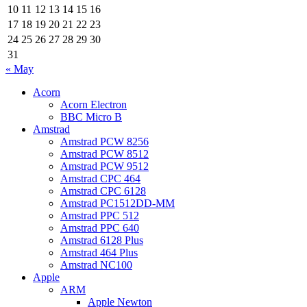
10
11
12
13
14
15
16
17
18
19
20
21
22
23
24
25
26
27
28
29
30
31
« May
Acorn
Acorn Electron
BBC Micro B
Amstrad
Amstrad PCW 8256
Amstrad PCW 8512
Amstrad PCW 9512
Amstrad CPC 464
Amstrad CPC 6128
Amstrad PC1512DD-MM
Amstrad PPC 512
Amstrad PPC 640
Amstrad 6128 Plus
Amstrad 464 Plus
Amstrad NC100
Apple
ARM
Apple Newton