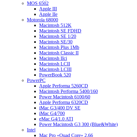
MOS 6502
Apple III
Apple IIe
Motorola 68000
Macintosh 512K
Macintosh SE FDHD
Macintosh SE 1/20
Macintosh SE/30
Macintosh Plus 1Mb
Macintosh Classic II
Macintosh IIci
Macintosh LCII
Macintosh LCIII
PowerBook 520
PowerPC
Apple Performa 5260CD
Macintosh Performa 5400/160
Power Macintosh 6100/60
Apple Performa 6320CD
iMac G3/400 DV SE
iMac G4/700
eMac G4/1.0 ATI
Power Macintosh G3 300 (Blue&White)
Intel
Mac Pro «Quad Core» 2.66