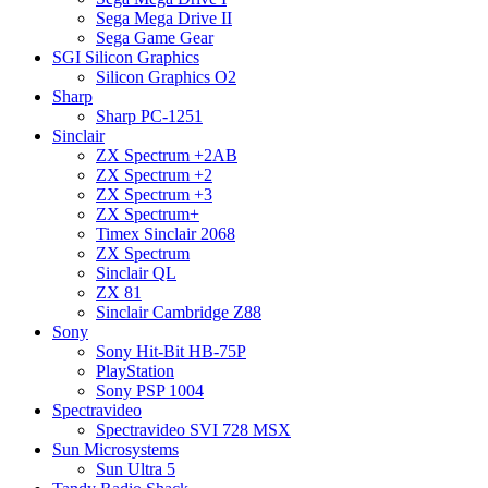
Sega Mega Drive II
Sega Game Gear
SGI Silicon Graphics
Silicon Graphics O2
Sharp
Sharp PC-1251
Sinclair
ZX Spectrum +2AB
ZX Spectrum +2
ZX Spectrum +3
ZX Spectrum+
Timex Sinclair 2068
ZX Spectrum
Sinclair QL
ZX 81
Sinclair Cambridge Z88
Sony
Sony Hit-Bit HB-75P
PlayStation
Sony PSP 1004
Spectravideo
Spectravideo SVI 728 MSX
Sun Microsystems
Sun Ultra 5