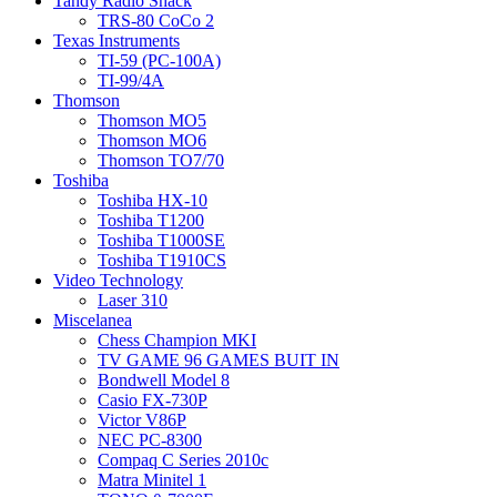
Tandy Radio Shack
TRS-80 CoCo 2
Texas Instruments
TI-59 (PC-100A)
TI-99/4A
Thomson
Thomson MO5
Thomson MO6
Thomson TO7/70
Toshiba
Toshiba HX-10
Toshiba T1200
Toshiba T1000SE
Toshiba T1910CS
Video Technology
Laser 310
Miscelanea
Chess Champion MKI
TV GAME 96 GAMES BUIT IN
Bondwell Model 8
Casio FX-730P
Victor V86P
NEC PC-8300
Compaq C Series 2010c
Matra Minitel 1