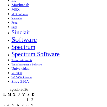
Inc
Macintosh
MSX
MSX Software
Nintendo
Pong
Sega
Sinclair
Software
Spectrum
Spectrum Software
Texas Instruments
Texas Instruments Software
Universidad
VG 5000
VG 5000 Software
Zilog Z80A
agosto 2026
L
M
X
J
V
S
D
1
2
3
4
5
6
7
8
9