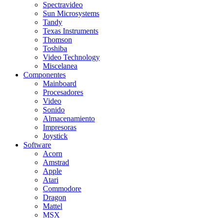
Spectravideo
Sun Microsystems
Tandy
Texas Instruments
Thomson
Toshiba
Video Technology
Miscelanea
Componentes
Mainboard
Procesadores
Video
Sonido
Almacenamiento
Impresoras
Joystick
Software
Acorn
Amstrad
Apple
Atari
Commodore
Dragon
Mattel
MSX