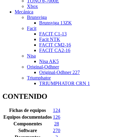
TONO θ-7000E
Xbox
Mecánica
Brunsviga
Brunsviga 13ZK
Facit
FACIT C1-13
Facit NTK
FACIT CM2-16
FACIT CA2-16
Nisa
Nisa AK5
Original-Odhner
Original-Odhner 227
Triumphator
TRIUMPHATOR CRN 1
CONTENIDO
Fichas de equipos
124
Equipos documentados
126
Componentes
28
Software
270