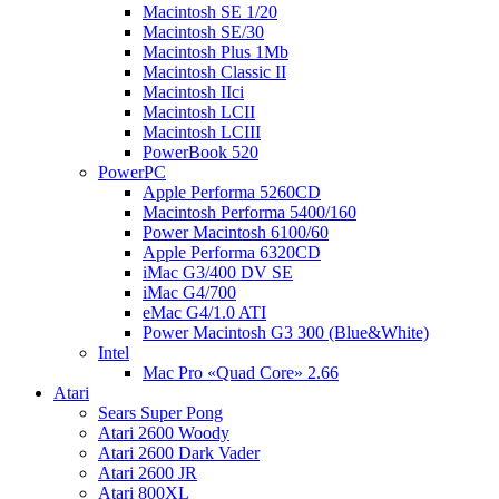
Macintosh SE 1/20
Macintosh SE/30
Macintosh Plus 1Mb
Macintosh Classic II
Macintosh IIci
Macintosh LCII
Macintosh LCIII
PowerBook 520
PowerPC
Apple Performa 5260CD
Macintosh Performa 5400/160
Power Macintosh 6100/60
Apple Performa 6320CD
iMac G3/400 DV SE
iMac G4/700
eMac G4/1.0 ATI
Power Macintosh G3 300 (Blue&White)
Intel
Mac Pro «Quad Core» 2.66
Atari
Sears Super Pong
Atari 2600 Woody
Atari 2600 Dark Vader
Atari 2600 JR
Atari 800XL