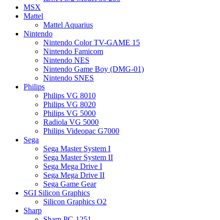
MSX
Mattel
Mattel Aquarius
Nintendo
Nintendo Color TV-GAME 15
Nintendo Famicom
Nintendo NES
Nintendo Game Boy (DMG-01)
Nintendo SNES
Philips
Philips VG 8010
Philips VG 8020
Philips VG 5000
Radiola VG 5000
Philips Videopac G7000
Sega
Sega Master System I
Sega Master System II
Sega Mega Drive I
Sega Mega Drive II
Sega Game Gear
SGI Silicon Graphics
Silicon Graphics O2
Sharp
Sharp PC-1251