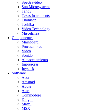
Spectravideo
Sun Microsystems
Tandy
Texas Instruments
Thomson
Toshiba
Video Technology
Miscelanea
Componentes
Mainboard
Procesadores
Video
Sonido
Almacenamiento
Impresoras
Joystick
Software
Acorn
Amstrad
Apple
Atari
Commodore
Dragon
Mattel
MSX