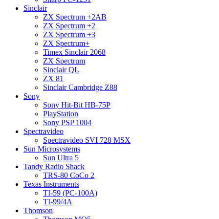
Sinclair
ZX Spectrum +2AB
ZX Spectrum +2
ZX Spectrum +3
ZX Spectrum+
Timex Sinclair 2068
ZX Spectrum
Sinclair QL
ZX 81
Sinclair Cambridge Z88
Sony
Sony Hit-Bit HB-75P
PlayStation
Sony PSP 1004
Spectravideo
Spectravideo SVI 728 MSX
Sun Microsystems
Sun Ultra 5
Tandy Radio Shack
TRS-80 CoCo 2
Texas Instruments
TI-59 (PC-100A)
TI-99/4A
Thomson