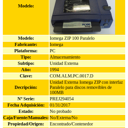
Modelo:
Modelo:
Iomega ZIP 100 Paralelo
Fabricante:
Iomega
Plataforma:
PC
Tipo:
Almacenamiento
Subtipo:
Unidad Externa
Año:
1994
Clave:
COM.ALM.PC.0017.D
Unidad Externa Iomega ZIP con interfaz
Decripción:
Paralelo para discos removibles de
100MB
Nº Serie:
PREJ294054
Fecha Adquisición:
01/31/2017
Estado:
No probado
Caja/Fuente/Manuales:
No/Externa/No
Propiedad/Origen:
Encontrado/Contenedor