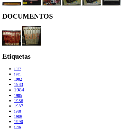
DOCUMENTOS
Etiquetas
1977
1981
1982
1983
1984
1985
1986
1987
1988
1989
1990
1996