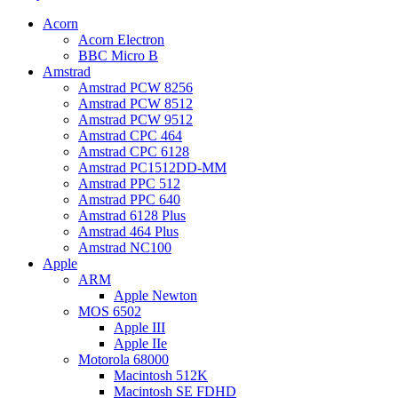
Acorn
Acorn Electron
BBC Micro B
Amstrad
Amstrad PCW 8256
Amstrad PCW 8512
Amstrad PCW 9512
Amstrad CPC 464
Amstrad CPC 6128
Amstrad PC1512DD-MM
Amstrad PPC 512
Amstrad PPC 640
Amstrad 6128 Plus
Amstrad 464 Plus
Amstrad NC100
Apple
ARM
Apple Newton
MOS 6502
Apple III
Apple IIe
Motorola 68000
Macintosh 512K
Macintosh SE FDHD