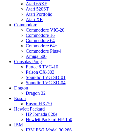
Atari 65XE
Atari 520ST
Atari Portfolio
Atari XE
Commodore
Commodore VIC-20
Commodore 16
Commodore 64
Commodore 64c
Commodore Plus/4
Amiga 500
Consolas Pong
Furtec 6 TVG-10
Palson CX-303
Soundic TVG SD-01
Soundic TVG SD-04
Dragon
Dragon 32
Epson
Epson HX-20
Hewlett Packard
HP Jornada 820e
Hewlett Packard HP-150
IBM
IBM PS/2 Model 30 286