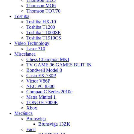
Thomson MO5
Thomson MO6
Thomson TO7/70
Toshiba
Toshiba HX-10
Toshiba T1200
Toshiba T1000SE
Toshiba T1910CS
Video Technology
Laser 310
Miscelanea
Chess Champion MKI
TV GAME 96 GAMES BUIT IN
Bondwell Model 8
Casio FX-730P
Victor V86P
NEC PC-8300
Compaq C Series 2010c
Matra Minitel 1
TONO θ-7000E
Xbox
Mecánica
Brunsviga
Brunsviga 13ZK
Facit