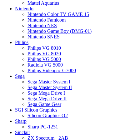
Mattel Aquarius
Nintendo
Nintendo Color TV-GAME 15
Nintendo Famicom
Nintendo NES
Nintendo Game Boy (DMG-01)
Nintendo SNES
Philips
Philips VG 8010
Philips VG 8020
Philips VG 5000
Radiola VG 5000
Philips Videopac G7000
Sega
Sega Master System I
Sega Master System II
Sega Mega Drive I
Sega Mega Drive II
Sega Game Gear
SGI Silicon Graphics
Silicon Graphics O2
Sharp
Sharp PC-1251
Sinclair
ZX Spectrum +2AB