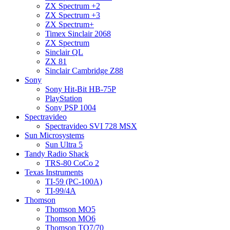
ZX Spectrum +2
ZX Spectrum +3
ZX Spectrum+
Timex Sinclair 2068
ZX Spectrum
Sinclair QL
ZX 81
Sinclair Cambridge Z88
Sony
Sony Hit-Bit HB-75P
PlayStation
Sony PSP 1004
Spectravideo
Spectravideo SVI 728 MSX
Sun Microsystems
Sun Ultra 5
Tandy Radio Shack
TRS-80 CoCo 2
Texas Instruments
TI-59 (PC-100A)
TI-99/4A
Thomson
Thomson MO5
Thomson MO6
Thomson TO7/70