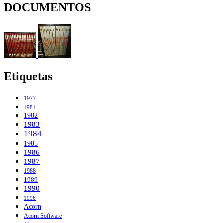
DOCUMENTOS
Etiquetas
1977
1981
1982
1983
1984
1985
1986
1987
1988
1989
1990
1996
Acorn
Acorn Software