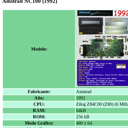
Amstrad NC100 (1992)
Modelo:
Fabricante:
Amstrad
Año:
1992
CPU:
Zilog Z84C00 (Z80) (6 MHz)
RAM:
64kB
ROM:
256 kB
Modo Gráfico:
480 x 64