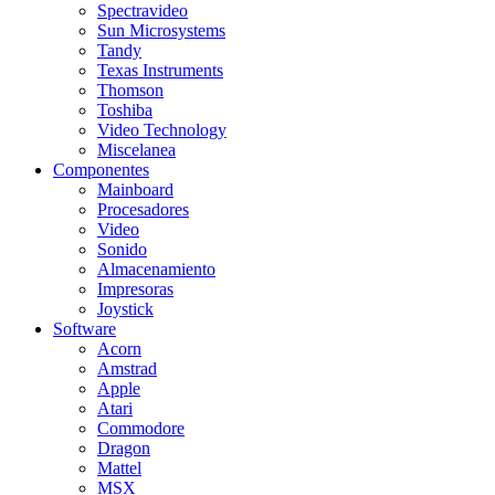
Spectravideo
Sun Microsystems
Tandy
Texas Instruments
Thomson
Toshiba
Video Technology
Miscelanea
Componentes
Mainboard
Procesadores
Video
Sonido
Almacenamiento
Impresoras
Joystick
Software
Acorn
Amstrad
Apple
Atari
Commodore
Dragon
Mattel
MSX