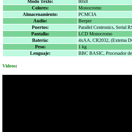
Modo Texto:
80x8
Colores:
Monocromo
Almacenamiento:
PCMCIA
Audio:
Beeper
Puertos:
Parallel Centronics, Serial
Pantalla:
LCD Monocromo
Batería:
4xAA, CR2032, (Externa 
Peso:
1 kg
Lenguaje:
BBC BASIC, Procesador de T
Videos
: