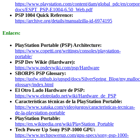
https://www.playstation.com/content/dam/global_pdc/en/corpor
docs/ESPT_PSP-E1004-6.50_Web.pdf
PSP 1004 Quick Reference:
https://archive.org/details/manualzilla-id-6974195
Enlaces:
PlayStation Portable (PSP) Architecture:
https://www.copetti.org/writings/consoles/playstation-
portable/
PSP Dev Wikie (Hardware):
https://www.psdevwiki.com/psp/Hardware
SBORPS PSP Glossary:
https://uofw.github.io/upspd/docs/SilverSpring_Blog/my.malloc.
glossary/index.html
El Otro Lado Hardware de PSP:
https://www.elotrolado.net/wiki/Hardware_de_PSP
Características técnicas de la PlayStation Portable:
https://www.xataka.com/videojuegos/caracteristicas-tecnicas-
de-la-playstation-portable
PlayStation Portable:
https://en.wikipedia.org/wiki/PlayStation_Portable
Tech Power Up Sony PSP-1000 GPU:
https://www.techpowerup.com/gpu-specs/sony-psp-1000-