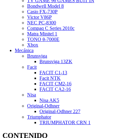
TV GAME 96 GAMES BUIT IN
Bondwell Model 8
Casio FX-730P
Victor V86P
NEC PC-8300
Compaq C Series 2010c
Matra Minitel 1
TONO θ-7000E
Xbox
Mecánica
Brunsviga
Brunsviga 13ZK
Facit
FACIT C1-13
Facit NTK
FACIT CM2-16
FACIT CA2-16
Nisa
Nisa AK5
Original-Odhner
Original-Odhner 227
Triumphator
TRIUMPHATOR CRN 1
CONTENIDO