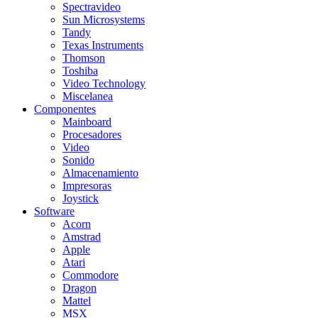
Spectravideo
Sun Microsystems
Tandy
Texas Instruments
Thomson
Toshiba
Video Technology
Miscelanea
Componentes
Mainboard
Procesadores
Video
Sonido
Almacenamiento
Impresoras
Joystick
Software
Acorn
Amstrad
Apple
Atari
Commodore
Dragon
Mattel
MSX