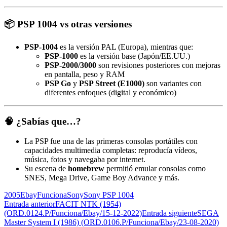
📦
PSP 1004 vs otras versiones
PSP-1004
es la versión PAL (Europa), mientras que:
PSP-1000
es la versión base (Japón/EE.UU.)
PSP-2000/3000
son revisiones posteriores con mejoras
en pantalla, peso y RAM
PSP Go
y
PSP Street (E1000)
son variantes con
diferentes enfoques (digital y económico)
🧠 ¿Sabías que…?
La PSP fue una de las primeras consolas portátiles con
capacidades multimedia completas: reproducía vídeos,
música, fotos y navegaba por internet.
Su escena de
homebrew
permitió emular consolas como
SNES, Mega Drive, Game Boy Advance y más.
2005
Ebay
Funciona
Sony
Sony PSP 1004
Navegación
Entrada anterior
FACIT NTK (1954)
(ORD.0124.P/Funciona/Ebay/15-12-2022)
Entrada siguiente
SEGA
de
Master System I (1986) (ORD.0106.P/Funciona/Ebay/23-08-2020)