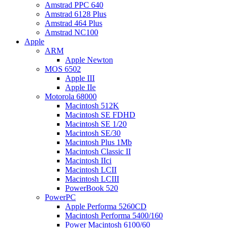
Amstrad PPC 640
Amstrad 6128 Plus
Amstrad 464 Plus
Amstrad NC100
Apple
ARM
Apple Newton
MOS 6502
Apple III
Apple IIe
Motorola 68000
Macintosh 512K
Macintosh SE FDHD
Macintosh SE 1/20
Macintosh SE/30
Macintosh Plus 1Mb
Macintosh Classic II
Macintosh IIci
Macintosh LCII
Macintosh LCIII
PowerBook 520
PowerPC
Apple Performa 5260CD
Macintosh Performa 5400/160
Power Macintosh 6100/60