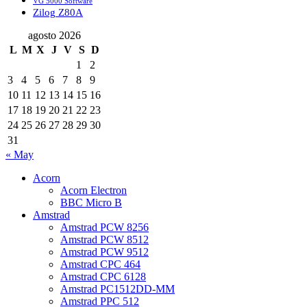
VG 5000 Software
Zilog Z80A
agosto 2026
L
M
X
J
V
S
D
1
2
3
4
5
6
7
8
9
10
11
12
13
14
15
16
17
18
19
20
21
22
23
24
25
26
27
28
29
30
31
« May
Acorn
Acorn Electron
BBC Micro B
Amstrad
Amstrad PCW 8256
Amstrad PCW 8512
Amstrad PCW 9512
Amstrad CPC 464
Amstrad CPC 6128
Amstrad PC1512DD-MM
Amstrad PPC 512