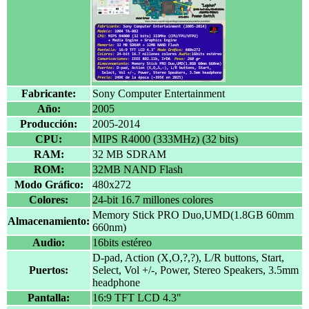
Fabricante:
Sony Computer Entertainment
Año:
2005
Producción:
2005-2014
CPU:
MIPS R4000 (333MHz) (32 bits)
RAM:
32 MB SDRAM
ROM:
32MB NAND Flash
Modo Gráfico:
480x272
Colores:
24-bit 16.7 millones colores
Memory Stick PRO Duo,UMD(1.8GB 60mm
Almacenamiento:
660nm)
Audio:
16bits estéreo
D-pad, Action (X,O,?,?), L/R buttons, Start,
Puertos:
Select, Vol +/-, Power, Stereo Speakers, 3.5mm
headphone
Pantalla:
16:9 TFT LCD 4.3"