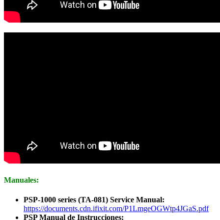
Manuales:
PSP-1000 series (TA-081) Service Manual:
https://documents.cdn.ifixit.com/P1LmgeOGWtp4JGaS.pdf
PSP Manual de Instrucciones: