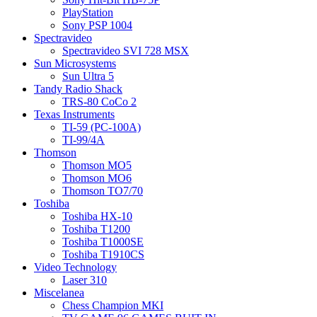
PlayStation
Sony PSP 1004
Spectravideo
Spectravideo SVI 728 MSX
Sun Microsystems
Sun Ultra 5
Tandy Radio Shack
TRS-80 CoCo 2
Texas Instruments
TI-59 (PC-100A)
TI-99/4A
Thomson
Thomson MO5
Thomson MO6
Thomson TO7/70
Toshiba
Toshiba HX-10
Toshiba T1200
Toshiba T1000SE
Toshiba T1910CS
Video Technology
Laser 310
Miscelanea
Chess Champion MKI