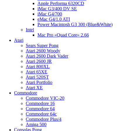
Apple Performa 6320CD
iMac G3/400 DV SE
iMac G4/700
eMac G4/1.0 ATI
Power Macintosh G3 300 (Blue&White)
Intel
Mac Pro «Quad Core» 2.66
Atari
Sears Super Pong
Atari 2600 Woody
Atari 2600 Dark Vader
Atari 2600 JR
Atari 800XL
Atari 65XE
Atari 520ST
Atari Portfolio
Atari XE
Commodore
Commodore VIC-20
Commodore 16
Commodore 64
Commodore 64c
Commodore Plus/4
Amiga 500
Consolas Pong