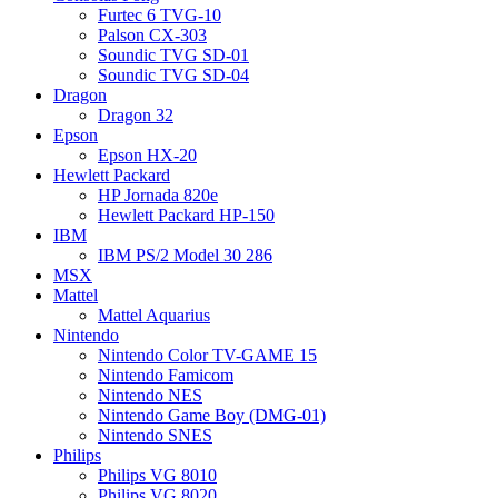
Furtec 6 TVG-10
Palson CX-303
Soundic TVG SD-01
Soundic TVG SD-04
Dragon
Dragon 32
Epson
Epson HX-20
Hewlett Packard
HP Jornada 820e
Hewlett Packard HP-150
IBM
IBM PS/2 Model 30 286
MSX
Mattel
Mattel Aquarius
Nintendo
Nintendo Color TV-GAME 15
Nintendo Famicom
Nintendo NES
Nintendo Game Boy (DMG-01)
Nintendo SNES
Philips
Philips VG 8010
Philips VG 8020