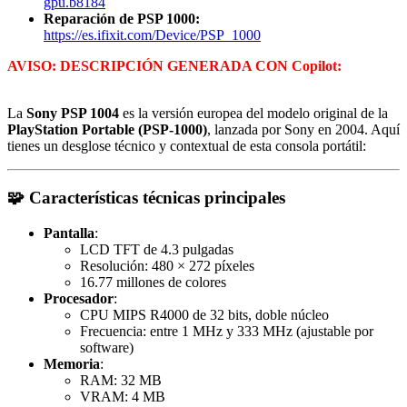
gpu.b8184
Reparación de PSP 1000:
https://es.ifixit.com/Device/PSP_1000
AVISO: DESCRIPCIÓN GENERADA CON Copilot:
La
Sony PSP 1004
es la versión europea del modelo original de la
PlayStation Portable (PSP-1000)
, lanzada por Sony en 2004. Aquí
tienes un desglose técnico y contextual de esta consola portátil:
🧩
Características técnicas principales
Pantalla
:
LCD TFT de 4.3 pulgadas
Resolución: 480 × 272 píxeles
16.77 millones de colores
Procesador
:
CPU MIPS R4000 de 32 bits, doble núcleo
Frecuencia: entre 1 MHz y 333 MHz (ajustable por
software)
Memoria
:
RAM: 32 MB
VRAM: 4 MB