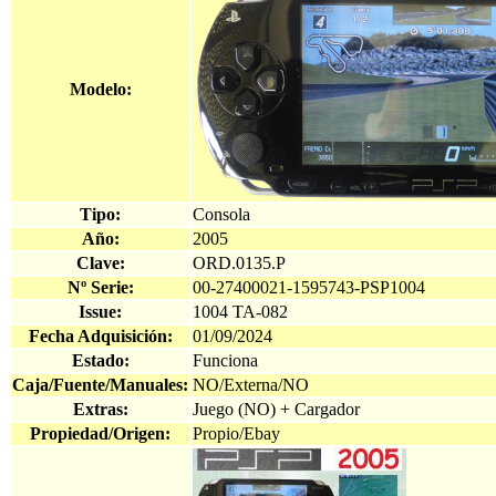
Modelo:
Tipo:
Consola
Año:
2005
Clave:
ORD.0135.P
Nº Serie:
00-27400021-1595743-PSP1004
Issue:
1004 TA-082
Fecha Adquisición:
01/09/2024
Estado:
Funciona
Caja/Fuente/Manuales:
NO/Externa/NO
Extras:
Juego (NO) + Cargador
Propiedad/Origen:
Propio/Ebay