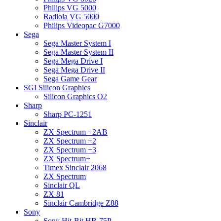
Philips VG 5000
Radiola VG 5000
Philips Videopac G7000
Sega
Sega Master System I
Sega Master System II
Sega Mega Drive I
Sega Mega Drive II
Sega Game Gear
SGI Silicon Graphics
Silicon Graphics O2
Sharp
Sharp PC-1251
Sinclair
ZX Spectrum +2AB
ZX Spectrum +2
ZX Spectrum +3
ZX Spectrum+
Timex Sinclair 2068
ZX Spectrum
Sinclair QL
ZX 81
Sinclair Cambridge Z88
Sony
Sony Hit-Bit HB-75P