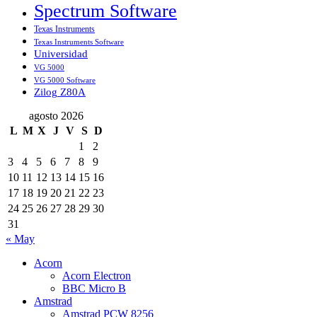
Spectrum Software
Texas Instruments
Texas Instruments Software
Universidad
VG 5000
VG 5000 Software
Zilog Z80A
agosto 2026
L
M
X
J
V
S
D
1
2
3
4
5
6
7
8
9
10
11
12
13
14
15
16
17
18
19
20
21
22
23
24
25
26
27
28
29
30
31
« May
Acorn
Acorn Electron
BBC Micro B
Amstrad
Amstrad PCW 8256