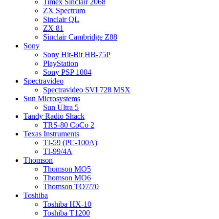
Timex Sinclair 2068
ZX Spectrum
Sinclair QL
ZX 81
Sinclair Cambridge Z88
Sony
Sony Hit-Bit HB-75P
PlayStation
Sony PSP 1004
Spectravideo
Spectravideo SVI 728 MSX
Sun Microsystems
Sun Ultra 5
Tandy Radio Shack
TRS-80 CoCo 2
Texas Instruments
TI-59 (PC-100A)
TI-99/4A
Thomson
Thomson MO5
Thomson MO6
Thomson TO7/70
Toshiba
Toshiba HX-10
Toshiba T1200