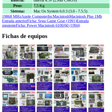
Batería:
batería 4.5v (256B CMOS)
Peso:
7,5 Kg
Sistema:
Mac Os System 6.0.3 (3.0 - 7.5.5)
1986
8 MHz
Apple Computer
Inc
Macintosh
Macintosh Plus 1Mb
Navegación
Entrada anterior
Ficha: Sega Game Gear (1991)
Entrada
siguiente
Ficha: Power Macintosh 6100/60 (1994)
de
entradas
Fichas de equipos