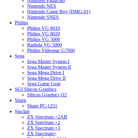
Nintendo Famicom
Nintendo NES
Nintendo Game Boy (DMG-01)
Nintendo SNES
Philips
Philips VG 8010
Philips VG 8020
Philips VG 5000
Radiola VG 5000
Philips Videopac G7000
Sega
Sega Master System I
Sega Master System II
Sega Mega Drive I
Sega Mega Drive II
Sega Game Gear
SGI Silicon Graphics
Silicon Graphics O2
Sharp
Sharp PC-1251
Sinclair
ZX Spectrum +2AB
ZX Spectrum +2
ZX Spectrum +3
ZX Spectrum+