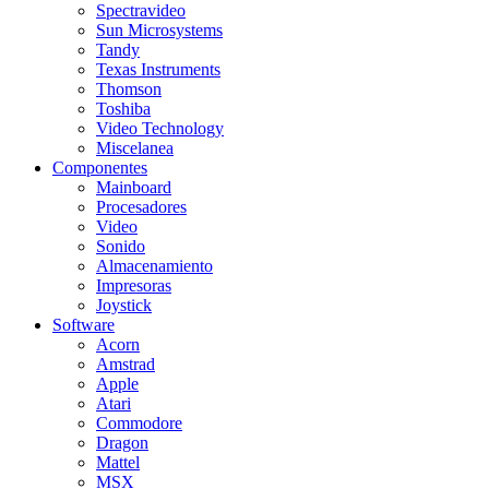
Spectravideo
Sun Microsystems
Tandy
Texas Instruments
Thomson
Toshiba
Video Technology
Miscelanea
Componentes
Mainboard
Procesadores
Video
Sonido
Almacenamiento
Impresoras
Joystick
Software
Acorn
Amstrad
Apple
Atari
Commodore
Dragon
Mattel
MSX