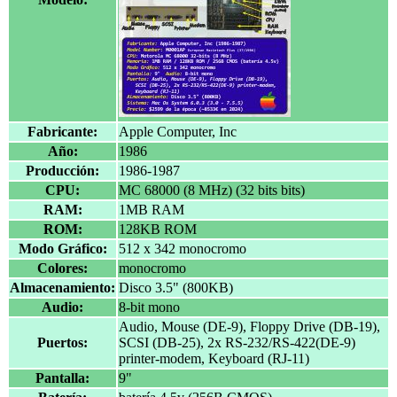
Fabricante:
Apple Computer, Inc
Año:
1986
Producción:
1986-1987
CPU:
MC 68000 (8 MHz) (32 bits bits)
RAM:
1MB RAM
ROM:
128KB ROM
Modo Gráfico:
512 x 342 monocromo
Colores:
monocromo
Almacenamiento:
Disco 3.5" (800KB)
Audio:
8-bit mono
Audio, Mouse (DE-9), Floppy Drive (DB-19),
Puertos:
SCSI (DB-25), 2x RS-232/RS-422(DE-9)
printer-modem, Keyboard (RJ-11)
Pantalla:
9"