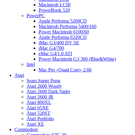
Macintosh LCIII
PowerBook 520
PowerPC
Apple Performa 5260CD
Macintosh Performa 5400/160
Power Macintosh 6100/60
Apple Performa 6320CD
iMac G3/400 DV SE
iMac G4/700
eMac G4/1.0 ATI
Power Macintosh G3 300 (Blue&White)
Intel
Mac Pro «Quad Core» 2.66
Atari
Sears Super Pong
Atari 2600 Woody
Atari 2600 Dark Vader
Atari 2600 JR
Atari 800XL
Atari 65XE
Atari 520ST
Atari Portfolio
Atari XE
Commodore
Commodore VIC-20