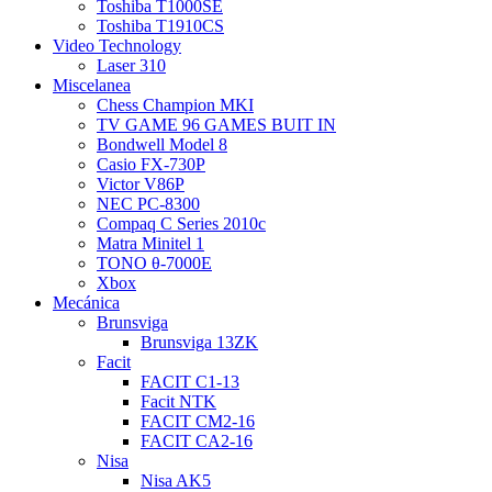
Toshiba T1000SE
Toshiba T1910CS
Video Technology
Laser 310
Miscelanea
Chess Champion MKI
TV GAME 96 GAMES BUIT IN
Bondwell Model 8
Casio FX-730P
Victor V86P
NEC PC-8300
Compaq C Series 2010c
Matra Minitel 1
TONO θ-7000E
Xbox
Mecánica
Brunsviga
Brunsviga 13ZK
Facit
FACIT C1-13
Facit NTK
FACIT CM2-16
FACIT CA2-16
Nisa
Nisa AK5