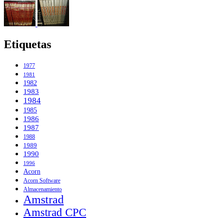
Etiquetas
1977
1981
1982
1983
1984
1985
1986
1987
1988
1989
1990
1996
Acorn
Acorn Software
Almacenamiento
Amstrad
Amstrad CPC